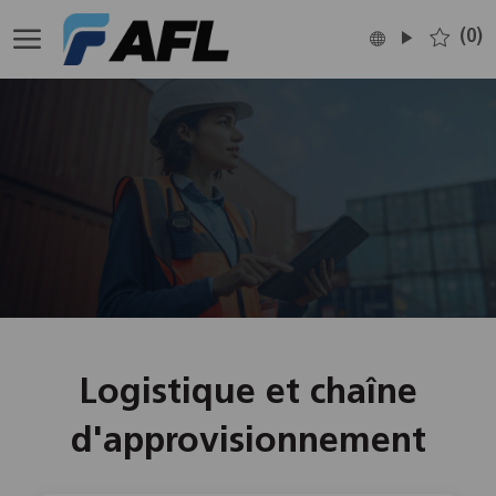
Skip to main content
(0)
Language
French
selected
-
Logistique et chaîne
d'approvisionnement