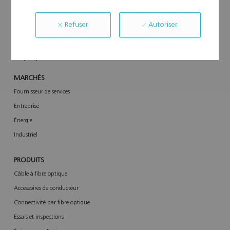
Autoriser
Refuser
Give us a call:
+1 (800) 235-3423
MARCHÉS
Fournisseur de services
Entreprise
Énergie
Industriel
PRODUITS
Câble à fibre optique
Accessoires de conducteur
Connectivité par fibre optique
Essais et inspections