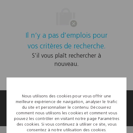
dessous
Il n’y a pas d’emplois pour
vos critères de recherche.
S’il vous plaît rechercher à
nouveau.
Nous utilisons des cookies pour vous offrir une
Paramètres des cookies du site carrière
meilleure expérience de navigation, analyser le trafic
du site et personnaliser le contenu. Découvrez
comment nous utilisons les cookies et comment vous
Renseignements personnels
pouvez les contrôler en visitant notre page Paramètres
des cookies. Si vous continuez à utiliser ce site, vous
consentez à notre utilisation des cookies.