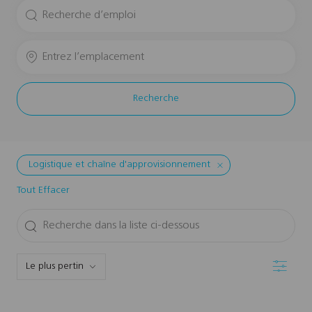
Search
for
Job
Enter
Title
Location
Recherche
Logistique et chaîne d'approvisionnement
Tout Effacer
Recherche
dans
la
Filtre
liste
ci-