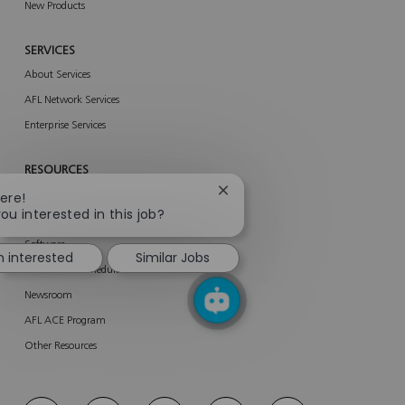
New Products
SERVICES
About Services
AFL Network Services
Enterprise Services
RESOURCES
Close
ere!
Product Related Materials
chatbot
ou interested in this job?
AFL Portals
notification
Software
m interested
Similar Jobs
Trade Show Schedule
Newsroom
AFL ACE Program
Other Resources
follow