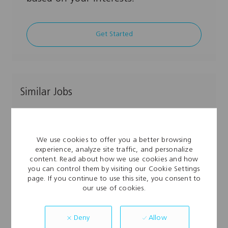
Get Started
Similar Jobs
Supervisor de Producción
L
Apodaca, NL, 66626, MEX
We use cookies to offer you a better browsing
o
C
J
Administration, PMO & Legal
Full Time
experience, analyze site traffic, and personalize
c
a
J
o
SUPER008909
content. Read about how we use cookies and how
a
t
o
b
Estamos buscando un Supervisor de Producción para
you can control them by visiting our Cookie Settings
t
e
b
T
page. If you continue to use this site, you consent to
coordinar y ejecutar planes de producción,
i
g
I
y
our use of cookies.
o
o
d
p
asegurando la productividad y calidad en el proceso
n
r
e
de ensamble. Si tienes experiencia en manejo de
y
Allow
Deny
personal y procesos de maquila, ¡te queremos en