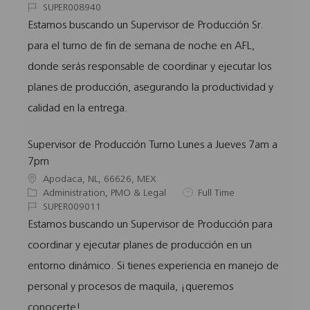
c
a
J
o
SUPER008940
a
t
o
b
Estamos buscando un Supervisor de Producción Sr.
t
e
b
T
para el turno de fin de semana de noche en AFL,
i
g
I
y
o
o
d
p
donde serás responsable de coordinar y ejecutar los
n
r
e
planes de producción, asegurando la productividad y
y
calidad en la entrega.
Supervisor de Producción Turno Lunes a Jueves 7am a
7pm
L
Apodaca, NL, 66626, MEX
o
C
J
Administration, PMO & Legal
Full Time
c
a
J
o
SUPER009011
a
t
o
b
Estamos buscando un Supervisor de Producción para
t
e
b
T
coordinar y ejecutar planes de producción en un
i
g
I
y
o
o
d
p
entorno dinámico. Si tienes experiencia en manejo de
n
r
e
personal y procesos de maquila, ¡queremos
y
conocerte!