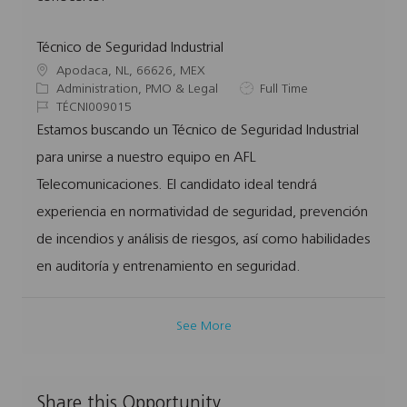
Técnico de Seguridad Industrial
L
Apodaca, NL, 66626, MEX
o
C
J
Administration, PMO & Legal
Full Time
c
a
J
o
TÉCNI009015
a
t
o
b
Estamos buscando un Técnico de Seguridad Industrial
t
e
b
T
para unirse a nuestro equipo en AFL
i
g
I
y
o
o
d
p
Telecomunicaciones. El candidato ideal tendrá
n
r
e
experiencia en normatividad de seguridad, prevención
y
de incendios y análisis de riesgos, así como habilidades
en auditoría y entrenamiento en seguridad.
See More
Share this Opportunity