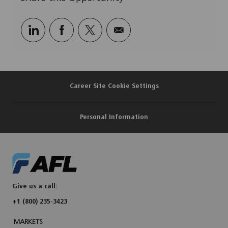
Share
Share
Share
Share
via
via
via
via
LinkedIn
Facebook
twitter
email
Career Site Cookie Settings
Personal Information
Give us a call:
+1 (800) 235-3423
MARKETS